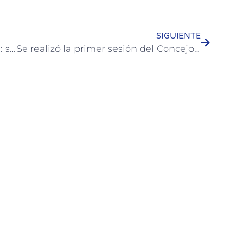
SIGUIENTE
Banco de Tierras Municipal de Colón: se dan a conocer a las personas admitidas para el sorteo de terrenos
Se realizó la primer sesión del Concejo Deliberante Juvenil 2024 de Colón