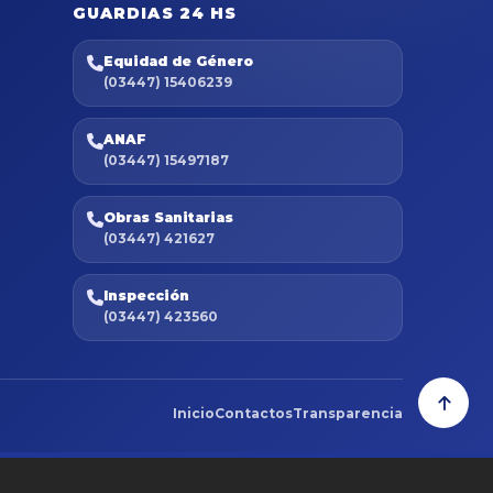
GUARDIAS 24 HS
Equidad de Género
(03447) 15406239
ANAF
(03447) 15497187
Obras Sanitarias
(03447) 421627
Inspección
(03447) 423560
Inicio
Contactos
Transparencia