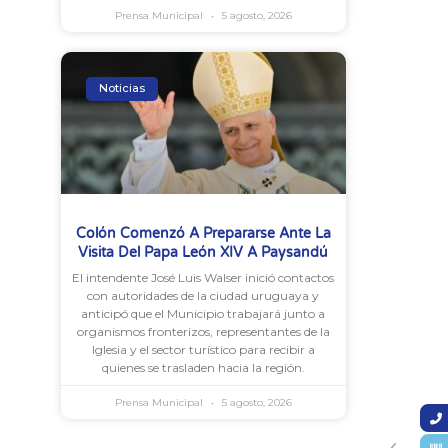
Prensa Municipal
5 agosto, 2026
Noticias
Colón Comenzó A Prepararse Ante La
Visita Del Papa León XIV A Paysandú
El intendente José Luis Walser inició contactos
con autoridades de la ciudad uruguaya y
anticipó que el Municipio trabajará junto a
organismos fronterizos, representantes de la
Iglesia y el sector turístico para recibir a
quienes se trasladen hacia la región.
Prensa Municipal
5 agosto, 2026