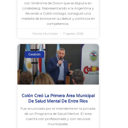
con Síndrome de Down que se disputa en
Lindesberg. Representando a la Argentina y
llevando a Colón consigo, consiguió una
medalla de bronce en su debut y continúa en
competencia.
Prensa Municipal
7 agosto, 2026
Gestión
Colón Creó La Primera Área Municipal
De Salud Mental De Entre Ríos
Fue anunciada por el intendente en la jornada
de un Programa de Salud Mental. El área
cuenta con profesionales y con recursos
municipales.