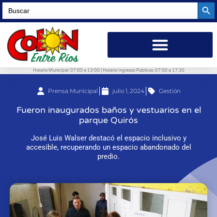
Searc
Search
for:
Horario Municipal: 07:00 a 13:00 | Horario Ingresos Públicos: 07:00 a 17:30
Prensa Municipal
julio 1, 2024
Gestión
Fueron inaugurados baños y vestuarios en el
parque Quirós
José Luis Walser destacó el espacio inclusivo y
accesible, recuperando un espacio abandonado del
predio.