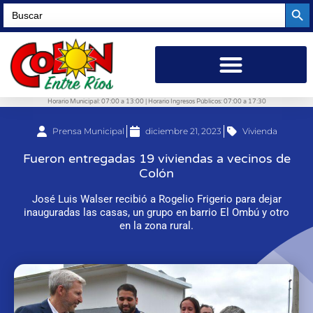
Searc
Search
for:
Horario Municipal: 07:00 a 13:00 | Horario Ingresos Públicos: 07:00 a 17:30
Prensa Municipal
diciembre 21, 2023
Vivienda
Fueron entregadas 19 viviendas a vecinos de
Colón
José Luis Walser recibió a Rogelio Frigerio para dejar
inauguradas las casas, un grupo en barrio El Ombú y otro
en la zona rural.