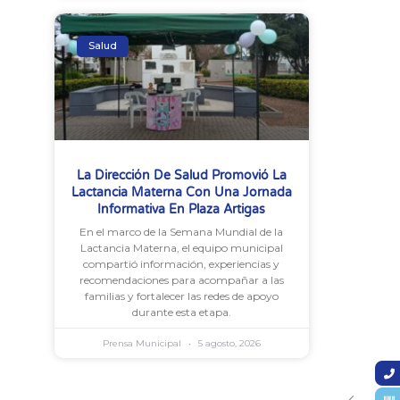
Salud
La Dirección De Salud Promovió La
Lactancia Materna Con Una Jornada
Informativa En Plaza Artigas
En el marco de la Semana Mundial de la
Lactancia Materna, el equipo municipal
compartió información, experiencias y
recomendaciones para acompañar a las
familias y fortalecer las redes de apoyo
durante esta etapa.
Prensa Municipal
5 agosto, 2026