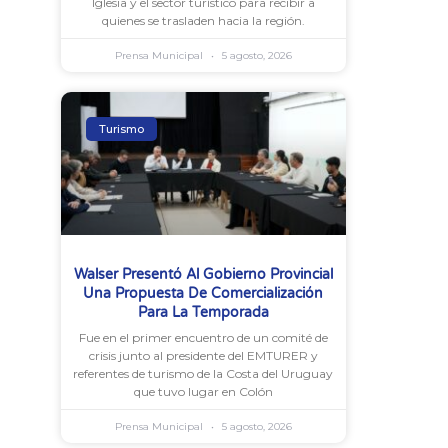
Iglesia y el sector turístico para recibir a
quienes se trasladen hacia la región.
Prensa Municipal
5 agosto, 2026
Turismo
Walser Presentó Al Gobierno Provincial
Una Propuesta De Comercialización
Para La Temporada
Fue en el primer encuentro de un comité de
crisis junto al presidente del EMTURER y
referentes de turismo de la Costa del Uruguay
que tuvo lugar en Colón
Prensa Municipal
5 agosto, 2026