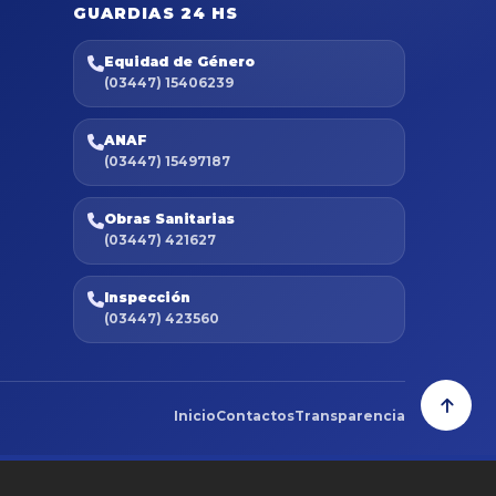
GUARDIAS 24 HS
Equidad de Género
(03447) 15406239
ANAF
(03447) 15497187
Obras Sanitarias
(03447) 421627
Inspección
(03447) 423560
Inicio
Contactos
Transparencia