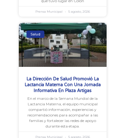
que tuvo lugar en Colón
Prensa Municipal
5 agosto, 2026
Salud
La Dirección De Salud Promovió La
Lactancia Materna Con Una Jornada
Informativa En Plaza Artigas
En el marco de la Semana Mundial de la
Lactancia Materna, el equipo municipal
compartió información, experiencias y
recomendaciones para acompañar a las
familias y fortalecer las redes de apoyo
durante esta etapa.
Prensa Municipal
5 agosto, 2026