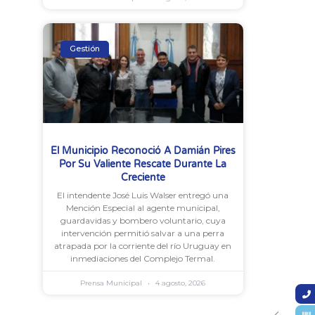
Gestión
El Municipio Reconoció A Damián Pires
Por Su Valiente Rescate Durante La
Creciente
El intendente José Luis Walser entregó una
Mención Especial al agente municipal,
guardavidas y bombero voluntario, cuya
intervención permitió salvar a una perra
atrapada por la corriente del río Uruguay en
inmediaciones del Complejo Termal.
Prensa Municipal
4 agosto, 2026