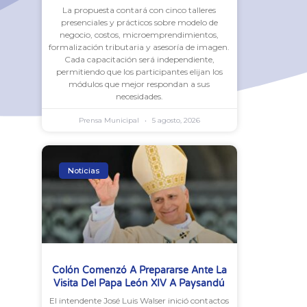
La propuesta contará con cinco talleres
presenciales y prácticos sobre modelo de
negocio, costos, microemprendimientos,
formalización tributaria y asesoría de imagen.
Cada capacitación será independiente,
permitiendo que los participantes elijan los
módulos que mejor respondan a sus
necesidades.
Prensa Municipal
5 agosto, 2026
Noticias
Colón Comenzó A Prepararse Ante La
Visita Del Papa León XIV A Paysandú
El intendente José Luis Walser inició contactos