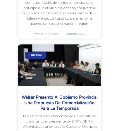
con autoridades de la ciudad uruguaya y
anticipó que el Municipio trabajará junto a
organismos fronterizos, representantes de la
Iglesia y el sector turístico para recibir a
quienes se trasladen hacia la región.
Prensa Municipal
5 agosto, 2026
Turismo
Walser Presentó Al Gobierno Provincial
Una Propuesta De Comercialización
Para La Temporada
Fue en el primer encuentro de un comité de
crisis junto al presidente del EMTURER y
referentes de turismo de la Costa del Uruguay