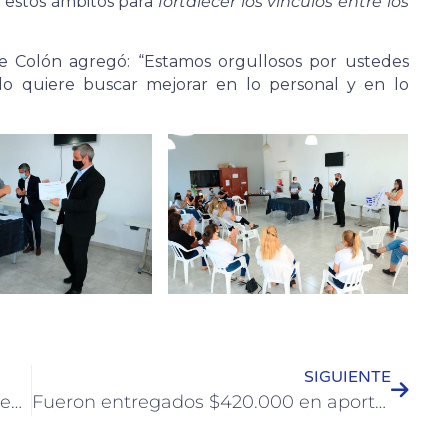
 estos ámbitos para
fortalecer los vínculos entre los
de Colón agregó: “Estamos orgullosos por ustedes
 quiere buscar mejorar en lo personal y en lo
SIGUIENTE
El ciclista colonense Rodrigo López recibió un reconocimiento del Municipio
Fueron entregados $420.000 en aportes provinciales a clubes y organizaciones de Colón