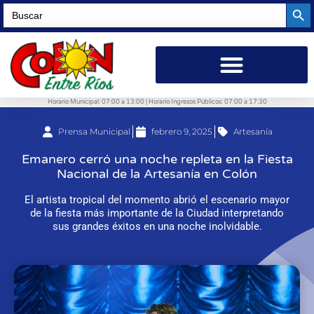
Searc
Search
for:
Horario Municipal: 07:00 a 13:00 | Horario Ingresos Públicos: 07:00 a 17:30
Prensa Municipal
febrero 9, 2025
Artesanía
Emanero cerró una noche repleta en la Fiesta
Nacional de la Artesanía en Colón
El artista tropical del momento abrió el escenario mayor
de la fiesta más importante de la Ciudad interpretando
sus grandes éxitos en una noche inolvidable.