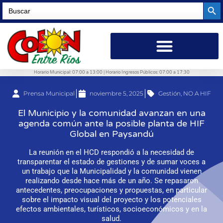
Searc
Search
for:
Horario Municipal: 07:00 a 13:00 | Horario Ingresos Públicos: 07:00 a 17:30
Prensa Municipal
noviembre 5, 2025
Gestión
,
NO A HIF
El Municipio y la comunidad avanzan en una
agenda común ante la posible planta de HIF
Global en Paysandú
La reunión en el HCD respondió a la necesidad de
transparentar el estado de gestiones y de sumar voces a
un trabajo que la Municipalidad y la comunidad vienen
realizando desde hace más de un año. Se repasaron
antecedentes, preocupaciones y propuestas, en particular
sobre el impacto visual del proyecto y los potenciales
efectos ambientales, turísticos, socioeconómicos y en la
salud.