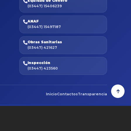
Equidad de Género
(03447) 15406239
ANAF
(03447) 15497187
Obras Sanitarias
(03447) 421627
Inspección
(03447) 423560
Inicio
Contactos
Transparencia