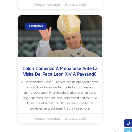
Prensa Municipal
5 agosto, 2026
Noticias
Colón Comenzó A Prepararse Ante La
Visita Del Papa León XIV A Paysandú
El intendente José Luis Walser inició contactos
con autoridades de la ciudad uruguaya y
anticipó que el Municipio trabajará junto a
organismos fronterizos, representantes de la
Iglesia y el sector turístico para recibir a
quienes se trasladen hacia la región.
Prensa Municipal
5 agosto, 2026