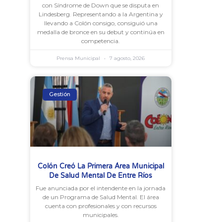
con Síndrome de Down que se disputa en
Lindesberg. Representando a la Argentina y
llevando a Colón consigo, consiguió una
medalla de bronce en su debut y continúa en
competencia.
Prensa Municipal
7 agosto, 2026
Gestión
Colón Creó La Primera Área Municipal
De Salud Mental De Entre Ríos
Fue anunciada por el intendente en la jornada
de un Programa de Salud Mental. El área
cuenta con profesionales y con recursos
municipales.