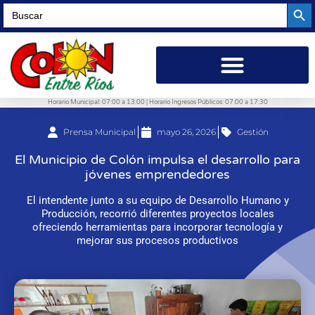
Searc
Search
for:
Horario Municipal: 07:00 a 13:00 | Horario Ingresos Públicos: 07:00 a 17:30
Prensa Municipal
mayo 26, 2026
Gestión
El Municipio de Colón impulsa el desarrollo para
jóvenes emprendedores
El intendente junto a su equipo de Desarrollo Humano y
Producción, recorrió diferentes proyectos locales
ofreciendo herramientas para incorporar tecnología y
mejorar sus procesos productivos