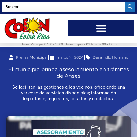
Searc
Search
for:
Horario Municipal: 07:00 a 13:00 | Horario Ingresos Públicos: 07:00 a 17:30
Prensa Municipal
marzo 14, 2024
Desarrollo Humano
El municipio brinda asesoramiento en trámites
de Anses
Se facilitan las gestiones a los vecinos, ofreciendo una
variedad de servicios disponibles; información
importante, requisitos, horarios y contactos.