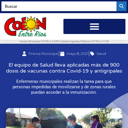
Searc
Search
for:
Horario Municipal: 07:00 a 13:00 | Horario Ingresos Públicos: 07:00 a 17:30
Prensa Municipal
mayo 8, 2021
Salud
El equipo de Salud lleva aplicadas más de 900
dosis de vacunas contra Covid-19 y antigripales
Enfermeras municipales realizan la tarea para que
personas impedidas de movilizarse y de zonas rurales
puedan acceder a la inmunización.