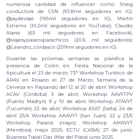
numerosa cantidad de influencer como: Sheig
conductora de C5N (93.8mil seguidores en IG);
@jaydeviaje (195mil seguidores en IG); Martín
Extremo (10.2mil seguidores en YouTube); Claudio
Alanis (63 mil seguidores en Facebook);
@viajesypaseosparachicos (20.6 mil seguidores);
@Leandro_cordasco (209mil seguidores en IG).
Durante las próximas semanas se planifica la
presencia de Colón en: Fiesta Nacional de la
Apicultura el 23 de marzo; 73° Workshop Turístico de
ARAV en Rosario el 27 de Marzo; Semana de la
Cerveza en Paysandú del 12 al 20 de abril; Workshop
ACAV (Córdoba) 3 de abril; Workshop AAVYTPV
(Puerto Madryn) 9 y 10 de abril; Workshop ATAVYT
(Tucumán) 22 de abril; Workshop ASAT (Salta) 24 de
abril 25/4 Workshop AAAVYT (San Juan); 22 y 23/5
Workshop Paraná (mayo); Workshop AMAVYT
(Mendoza) mayo 2025; ECTU (CABA) 27 de junio;
Business Travel Day (Mar del Plata) junio 2025.