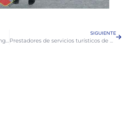
SIGUIENTE
Encuentro Milonguero: Noche de Tango con Mirta Godoy y Hugo Figueroa
Prestadores de servicios turísticos de Colón recibieron certificación de sostenibilidad turística ambiental