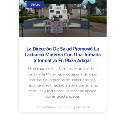
Salud
La Dirección De Salud Promovió La
Lactancia Materna Con Una Jornada
Informativa En Plaza Artigas
En el marco de la Semana Mundial de la
Lactancia Materna, el equipo municipal
compartió información, experiencias y
recomendaciones para acompañar a las
familias y fortalecer las redes de apoyo
durante esta etapa.
Prensa Municipal
5 agosto, 2026