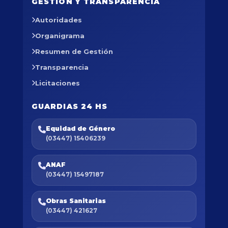
GESTIÓN Y TRANSPARENCIA
Autoridades
Organigrama
Resumen de Gestión
Transparencia
Licitaciones
GUARDIAS 24 HS
Equidad de Género
(03447) 15406239
ANAF
(03447) 15497187
Obras Sanitarias
(03447) 421627