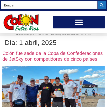
Searc
Search
for:
Horario Municipal: 07:00 a 13:00 | Horario Ingresos Públicos: 07:00 a 17:30
Día:
1 abril, 2025
Colón fue sede de la Copa de Confederaciones
de JetSky con competidores de cinco países