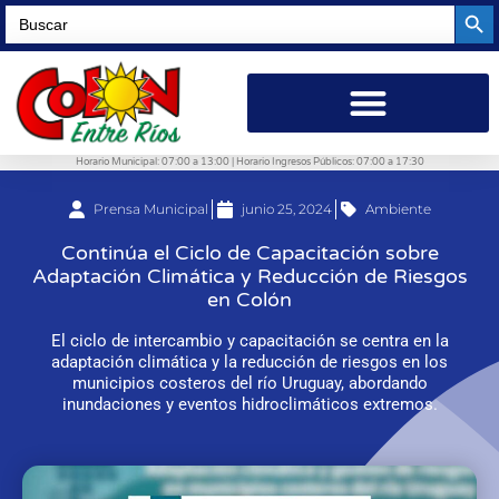
Searc
Search
for:
Horario Municipal: 07:00 a 13:00 | Horario Ingresos Públicos: 07:00 a 17:30
Prensa Municipal
junio 25, 2024
Ambiente
Continúa el Ciclo de Capacitación sobre
Adaptación Climática y Reducción de Riesgos
en Colón
El ciclo de intercambio y capacitación se centra en la
adaptación climática y la reducción de riesgos en los
municipios costeros del río Uruguay, abordando
inundaciones y eventos hidroclimáticos extremos.