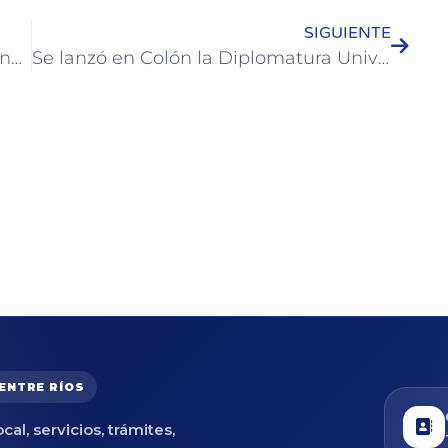
SIGUIENTE
La Municipalidad de Colón entregó insumos por más de $1.500.000 a Bomberos Voluntarios
Se lanzó en Colón la Diplomatura Universitaria en Logística y Gestión Operativa junto a UTN FRCU
 ENTRE RÍOS
cal, servicios, trámites,