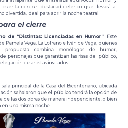
edia atrapante que entrelaza equívocos, humor y
ra cuenta con un destacado elenco que llevará al
 divertida, ideal para abrir la noche teatral.
ara el cierre
rno de “Distintas: Licenciadas en Humor”
. Este
 de Pamela Vega, La Lofrano e Iván de Vega, quienes
La propuesta combina monólogos de humor,
de personajes que garantizan las risas del público,
gación de artistas invitados.
ala principal de la Casa del Bicentenario, ubicada
zación señalaron que el público tendrá la opción de
ra de las dos obras de manera independiente, o bien
ta en una misma noche.