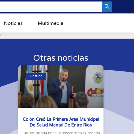
Search Button
Noticias
Multimedia
0
Otras noticias
Gestión
Colón Creó La Primera Área Municipal
De Salud Mental De Entre Ríos
Fue anunciada por el intendente en la jornada