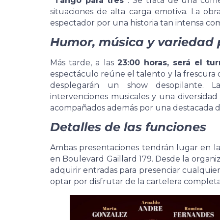
“Tango para tres”
. Se trata de una com
situaciones de alta carga emotiva. La ob
espectador por una historia tan intensa como
Humor, música y variedad p
Más tarde, a las
23:00 horas, será el tu
espectáculo reúne el talento y la frescura
desplegarán un show desopilante. 
intervenciones musicales y una diversidad 
acompañados además por una destacada dele
Detalles de las funciones
Ambas presentaciones tendrán lugar en la s
en Boulevard Gaillard 179. Desde la organi
adquirir entradas para presenciar cualquie
optar por disfrutar de la cartelera comple