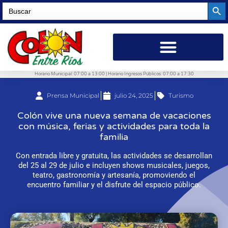
Searc
Search
for:
Horario Municipal: 07:00 a 13:00 | Horario Ingresos Públicos: 07:00 a 17:30
Prensa Municipal
julio 24, 2025
Turismo
Colón vive una nueva semana de vacaciones
con música, ferias y actividades para toda la
familia
Con entrada libre y gratuita, las actividades se desarrollan
del 25 al 29 de julio e incluyen shows musicales, juegos,
teatro, gastronomía y artesanía, promoviendo el
encuentro familiar y el disfrute del espacio público.