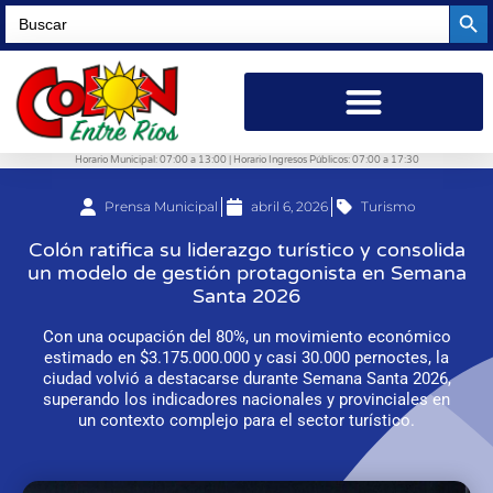
Searc
Search
for:
Horario Municipal: 07:00 a 13:00 | Horario Ingresos Públicos: 07:00 a 17:30
Prensa Municipal
abril 6, 2026
Turismo
Colón ratifica su liderazgo turístico y consolida
un modelo de gestión protagonista en Semana
Santa 2026
Con una ocupación del 80%, un movimiento económico
estimado en $3.175.000.000 y casi 30.000 pernoctes, la
ciudad volvió a destacarse durante Semana Santa 2026,
superando los indicadores nacionales y provinciales en
un contexto complejo para el sector turístico.