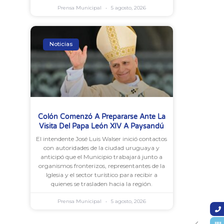
Prensa Municipal
5 agosto, 2026
Noticias
Colón Comenzó A Prepararse Ante La
Visita Del Papa León XIV A Paysandú
El intendente José Luis Walser inició contactos
con autoridades de la ciudad uruguaya y
anticipó que el Municipio trabajará junto a
organismos fronterizos, representantes de la
Iglesia y el sector turístico para recibir a
quienes se trasladen hacia la región.
Prensa Municipal
5 agosto, 2026