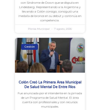
con Síndrome de Down que se disputa en
Lindesberg. Representando a la Argentina y
llevando a Colón consigo, consiguió una
medalla de bronce en su debut y continúa en
competencia.
Prensa Municipal
7 agosto, 2026
Gestión
Colón Creó La Primera Área Municipal
De Salud Mental De Entre Ríos
Fue anunciada por el intendente en la jornada
de un Programa de Salud Mental. El área
cuenta con profesionales y con recursos
municipales.