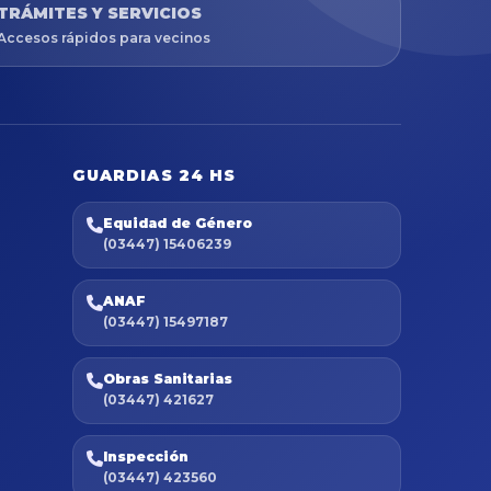
TRÁMITES Y SERVICIOS
Accesos rápidos para vecinos
GUARDIAS 24 HS
Equidad de Género
(03447) 15406239
ANAF
(03447) 15497187
Obras Sanitarias
(03447) 421627
Inspección
(03447) 423560