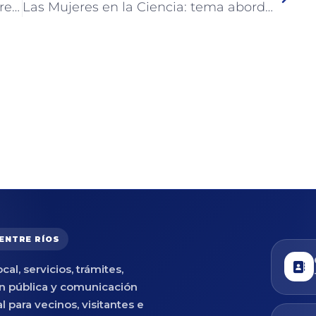
Dio inicio en Colón un ciclo de conferencias sobre Primera Infancia
Las Mujeres en la Ciencia: tema abordado en el cierre de la Agenda 8M en Colón
 ENTRE RÍOS
cal, servicios, trámites,
n pública y comunicación
al para vecinos, visitantes e