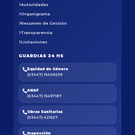
Autoridades
Organigrama
Resumen de Gestión
Transparencia
Licitaciones
GUARDIAS 24 HS
Equidad de Género
(03447) 15406239
ANAF
(03447) 15497187
Obras Sanitarias
(03447) 421627
Inspección