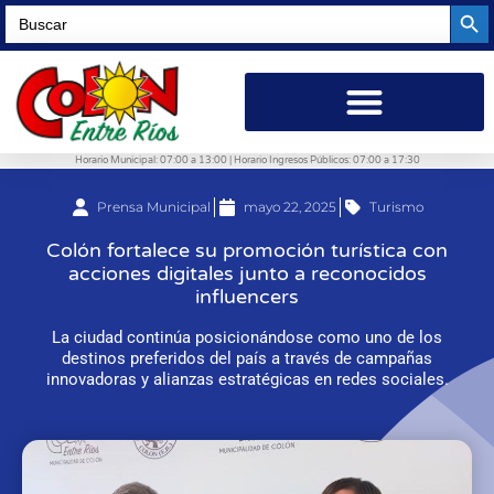
Searc
Search
for:
Horario Municipal: 07:00 a 13:00 | Horario Ingresos Públicos: 07:00 a 17:30
Prensa Municipal
mayo 22, 2025
Turismo
Colón fortalece su promoción turística con
acciones digitales junto a reconocidos
influencers
La ciudad continúa posicionándose como uno de los
destinos preferidos del país a través de campañas
innovadoras y alianzas estratégicas en redes sociales.