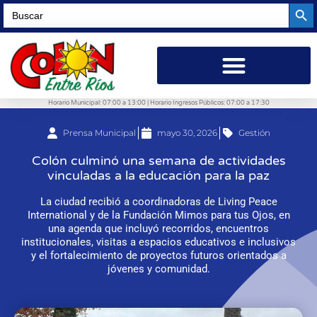
Searc
Search
for:
Horario Municipal: 07:00 a 13:00 | Horario Ingresos Públicos: 07:00 a 17:30
Prensa Municipal
mayo 30, 2026
Gestión
Colón culminó una semana de actividades
vinculadas a la educación para la paz
La ciudad recibió a coordinadoras de Living Peace
International y de la Fundación Mimos para tus Ojos, en
una agenda que incluyó recorridos, encuentros
institucionales, visitas a espacios educativos e inclusivos
y el fortalecimiento de proyectos futuros orientados a
jóvenes y comunidad.