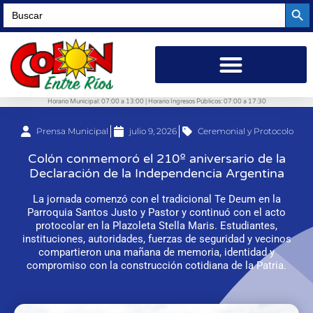
Searc
Search
for:
Horario Municipal: 07:00 a 13:00 | Horario Ingresos Públicos: 07:00 a 17:30
Prensa Municipal
julio 9, 2026
Ceremonial y Protocolo
Colón conmemoró el 210º aniversario de la
Declaración de la Independencia Argentina
La jornada comenzó con el tradicional Te Deum en la
Parroquia Santos Justo y Pastor y continuó con el acto
protocolar en la Plazoleta Stella Maris. Estudiantes,
instituciones, autoridades, fuerzas de seguridad y vecinos
compartieron una mañana de memoria, identidad y
compromiso con la construcción cotidiana de la Patria.