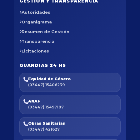
GESTIÓN Y TRANSPARENCIA
Autoridades
Organigrama
Resumen de Gestión
Transparencia
Licitaciones
GUARDIAS 24 HS
Equidad de Género
(03447) 15406239
ANAF
(03447) 15497187
Obras Sanitarias
(03447) 421627