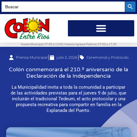
Searc
Search
for:
Horario Municipal: 07:00 a 13:00 | Horario Ingresos Públicos: 07:00 a 17:30
Prensa Municipal
julio 2, 2026
Ceremonial y Protocolo
Colón conmemorará el 210.º aniversario de la
Declaración de la Independencia
La Municipalidad invita a toda la comunidad a participar
de las actividades previstas para el jueves 9 de julio, que
incluirán el tradicional Tedeum, el acto protocolar y una
propuesta recreativa para compartir en familia en la
Explanada del Puerto.