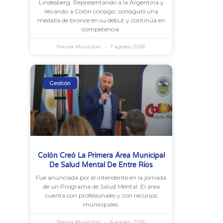
Lindesberg. Representando a la Argentina y
llevando a Colón consigo, consiguió una
medalla de bronce en su debut y continúa en
competencia.
Prensa Municipal
7 agosto, 2026
Gestión
Colón Creó La Primera Área Municipal
De Salud Mental De Entre Ríos
Fue anunciada por el intendente en la jornada
de un Programa de Salud Mental. El área
cuenta con profesionales y con recursos
municipales.
Prensa Municipal
6 agosto, 2026