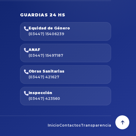
GUARDIAS 24 HS
Equidad de Género
(03447) 15406239
ANAF
(03447) 15497187
Obras Sanitarias
(03447) 421627
Inspección
(03447) 423560
Inicio
Contactos
Transparencia