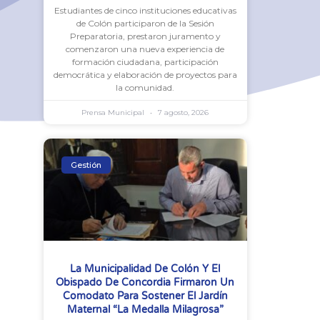
Estudiantes de cinco instituciones educativas
de Colón participaron de la Sesión
Preparatoria, prestaron juramento y
comenzaron una nueva experiencia de
formación ciudadana, participación
democrática y elaboración de proyectos para
la comunidad.
Prensa Municipal
7 agosto, 2026
Gestión
La Municipalidad De Colón Y El
Obispado De Concordia Firmaron Un
Comodato Para Sostener El Jardín
Maternal “La Medalla Milagrosa”