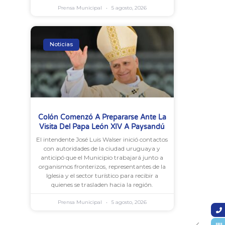
Prensa Municipal
5 agosto, 2026
Noticias
Colón Comenzó A Prepararse Ante La
Visita Del Papa León XIV A Paysandú
El intendente José Luis Walser inició contactos
con autoridades de la ciudad uruguaya y
anticipó que el Municipio trabajará junto a
organismos fronterizos, representantes de la
Iglesia y el sector turístico para recibir a
quienes se trasladen hacia la región.
Prensa Municipal
5 agosto, 2026