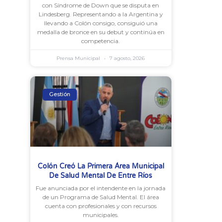
con Síndrome de Down que se disputa en
Lindesberg. Representando a la Argentina y
llevando a Colón consigo, consiguió una
medalla de bronce en su debut y continúa en
competencia.
Prensa Municipal
7 agosto, 2026
Gestión
Colón Creó La Primera Área Municipal
De Salud Mental De Entre Ríos
Fue anunciada por el intendente en la jornada
de un Programa de Salud Mental. El área
cuenta con profesionales y con recursos
municipales.