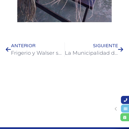
ANTERIOR
SIGUIENTE
Frigerio y Walser se reunieron con legisladores, intendentes y actores regionales por el proyecto de la refinería frente a Colón
La Municipalidad de Colón impulsa acciones de prevención y concientización sobre sífilis con testeos gratuitos y charla abierta a la comunidad