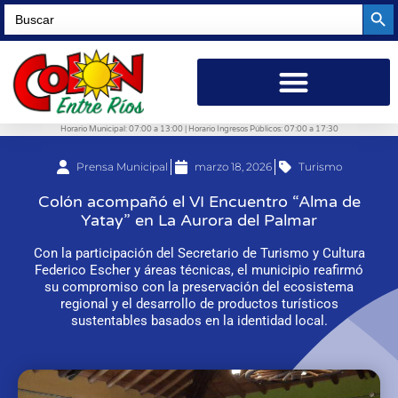
Searc
Search
for:
Horario Municipal: 07:00 a 13:00 | Horario Ingresos Públicos: 07:00 a 17:30
Prensa Municipal
marzo 18, 2026
Turismo
Colón acompañó el VI Encuentro “Alma de
Yatay” en La Aurora del Palmar
Con la participación del Secretario de Turismo y Cultura
Federico Escher y áreas técnicas, el municipio reafirmó
su compromiso con la preservación del ecosistema
regional y el desarrollo de productos turísticos
sustentables basados en la identidad local.