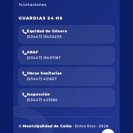
Licitaciones
GUARDIAS 24 HS
Equidad de Género
(03447) 15406239
ANAF
(03447) 15497187
Obras Sanitarias
(03447) 421627
Inspección
(03447) 423560
©
Municipalidad de Colón
· Entre Ríos · 2026