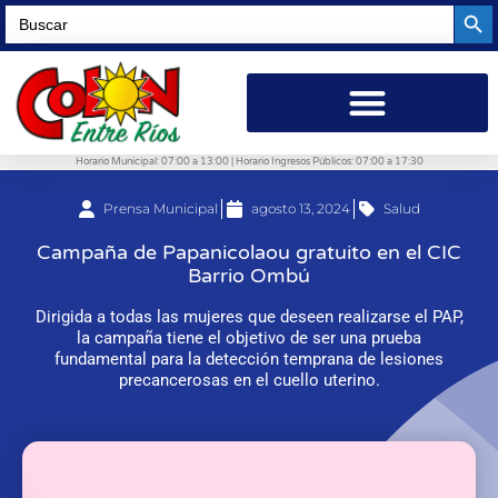
Searc
Search
for:
Horario Municipal: 07:00 a 13:00 | Horario Ingresos Públicos: 07:00 a 17:30
Prensa Municipal
agosto 13, 2024
Salud
Campaña de Papanicolaou gratuito en el CIC
Barrio Ombú
Dirigida a todas las mujeres que deseen realizarse el PAP,
la campaña tiene el objetivo de ser una prueba
fundamental para la detección temprana de lesiones
precancerosas en el cuello uterino.