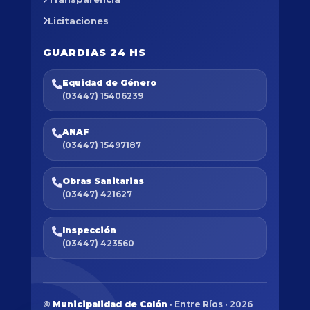
Licitaciones
GUARDIAS 24 HS
Equidad de Género
(03447) 15406239
ANAF
(03447) 15497187
Obras Sanitarias
(03447) 421627
Inspección
(03447) 423560
©
Municipalidad de Colón
· Entre Ríos · 2026