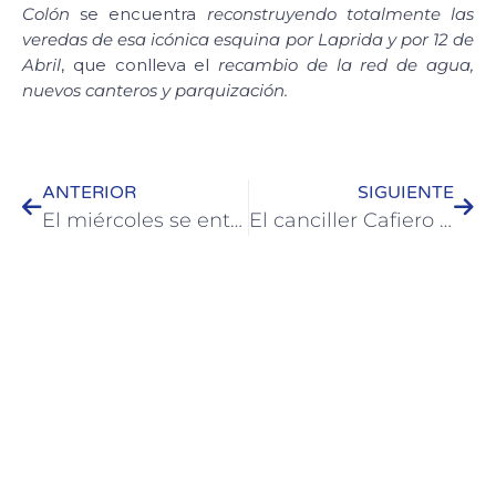
Colón
se encuentra
reconstruyendo totalmente las
veredas de esa icónica esquina por Laprida y por 12 de
Abril
, que conlleva el
recambio de la red de agua,
nuevos canteros y parquización.
ANTERIOR
SIGUIENTE
El miércoles se entregan los Premios Santos Justo y Pastor en Colón
El canciller Cafiero y la vicegobernadora Stratta visitaron el departamento Colón