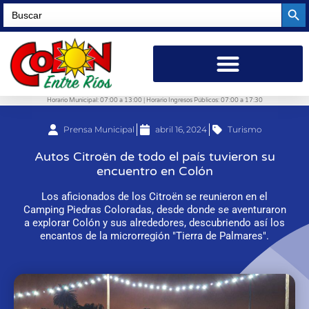
Searc
Search
for:
Horario Municipal: 07:00 a 13:00 | Horario Ingresos Públicos: 07:00 a 17:30
Prensa Municipal
abril 16, 2024
Turismo
Autos Citroën de todo el país tuvieron su
encuentro en Colón
Los aficionados de los Citroën se reunieron en el
Camping Piedras Coloradas, desde donde se aventuraron
a explorar Colón y sus alrededores, descubriendo así los
encantos de la microrregión "Tierra de Palmares".