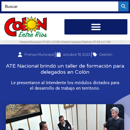
Searc
Search
for:
Horario Municipal: 07:00 a 13:00 | Horario Ingresos Públicos: 07:00 a 17:30
Prensa Municipal
octubre 19, 2022
Gestión
ATE Nacional brindó un taller de formación para
delegados en Colón
Le presentaron al Intendente los módulos dictados para
el desarrollo de trabajo en territorio.