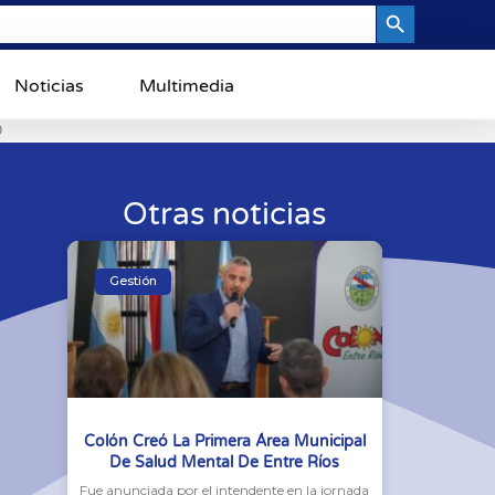
Search Button
Noticias
Multimedia
0
Otras noticias
Gestión
Colón Creó La Primera Área Municipal
De Salud Mental De Entre Ríos
Fue anunciada por el intendente en la jornada