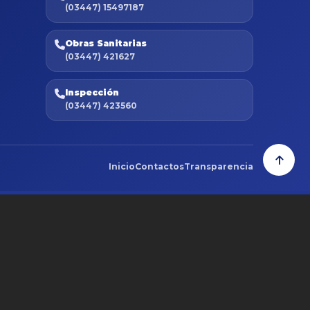
(03447) 15497187
Obras Sanitarias
(03447) 421627
Inspección
(03447) 423560
Inicio
Contactos
Transparencia