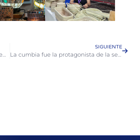
SIGUIENTE
El Programa de Prevención en Demencias tuvo su primer encuentro del 2024
La cumbia fue la protagonista de la segunda noche de Artesanía 2024