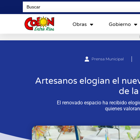
Search
for:
Obras
Gobierno
Prensa Municipal
Artesanos elogian el nuev
de la
El renovado espacio ha recibido elogio
quienes valoran