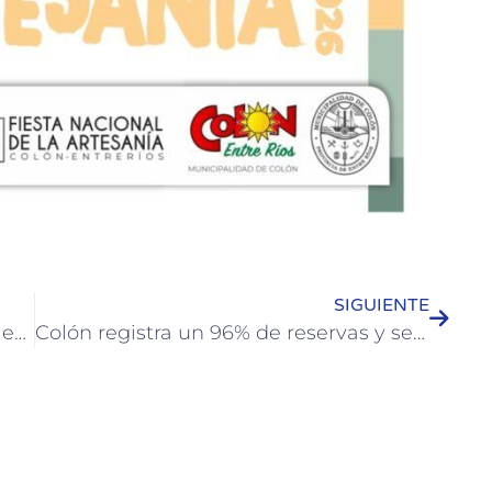
SIGUIENTE
ANSES brindará atención presencial en el CIC de Colón el próximo miércoles 18 de febrero
Colón registra un 96% de reservas y se prepara para un fin de semana récord con la Fiesta Nacional de la Artesanía