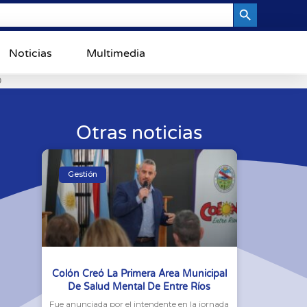
Search Button
Noticias
Multimedia
0
Otras noticias
Gestión
Colón Creó La Primera Área Municipal
De Salud Mental De Entre Ríos
Fue anunciada por el intendente en la jornada