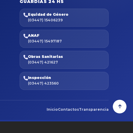
GUARDIAS 24 HS
Equidad de Género
(03447) 15406239
ANAF
(03447) 15497187
Obras Sanitarias
(03447) 421627
Inspección
(03447) 423560
Inicio
Contactos
Transparencia