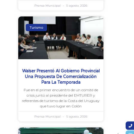
Prensa Municipal
5 agosto, 2026
Turismo
Walser Presentó Al Gobierno Provincial
Una Propuesta De Comercialización
Para La Temporada
Fue en el primer encuentro de un comité de
crisis junto al presidente del EMTURER y
referentes de turismo de la Costa del Uruguay
que tuvo lugar en Colón
Prensa Municipal
5 agosto, 2026