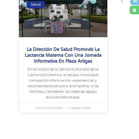
Salud
La Dirección De Salud Promovió La
Lactancia Materna Con Una Jornada
Informativa En Plaza Artigas
En el marco de la Semana Mundial de la
Lactancia Materna, el equipo municipal
compartió información, experiencias y
recomendaciones para acompañar a las
familias y fortalecer las redes de apoyo
durante esta etapa.
Prensa Municipal
5 agosto, 2026