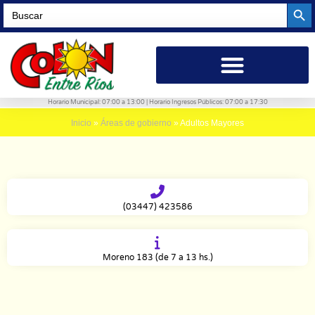
Searc
Search
for:
Horario Municipal: 07:00 a 13:00 | Horario Ingresos Públicos: 07:00 a 17:30
Inicio
»
Áreas de gobierno
»
Adultos Mayores
(03447) 423586
Moreno 183 (de 7 a 13 hs.)