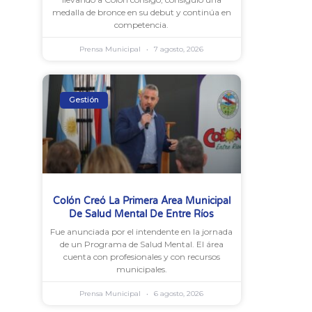
medalla de bronce en su debut y continúa en
competencia.
Prensa Municipal
7 agosto, 2026
Gestión
Colón Creó La Primera Área Municipal
De Salud Mental De Entre Ríos
Fue anunciada por el intendente en la jornada
de un Programa de Salud Mental. El área
cuenta con profesionales y con recursos
municipales.
Prensa Municipal
6 agosto, 2026