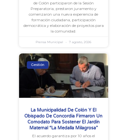
de Colón participaron de la Sesión
Preparatoria, prestaron juramento y
comenzaron una nueva experiencia de
formación ciudadana, participación
democrática y elaboración de proyectos para
la comunidad.
Prensa Municipal
7 agosto, 2026
Gestión
La Municipalidad De Colón Y El
Obispado De Concordia Firmaron Un
Comodato Para Sostener El Jardín
Maternal “La Medalla Milagrosa”
El acuerdo garantiza por 10 años el