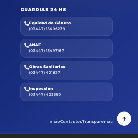
GUARDIAS 24 HS
Equidad de Género
(03447) 15406239
ANAF
(03447) 15497187
Obras Sanitarias
(03447) 421627
Inspección
(03447) 423560
Inicio
Contactos
Transparencia