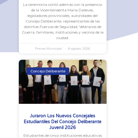
La ceremonia contó además con la presencia
de la Viceintendenta María Dalleves,
legisladores provinciales, autoridades del
Concejo Deliberante, representantes de las
distintas Fuerzas de Seguridad, Veteranos de
Guerra, familiares, instituciones y vecinos de la
ciudad.
Prensa Municipal
8 agosto, 2026
Concejo Deliberante
Juraron Los Nuevos Concejales
Estudiantiles Del Concejo Deliberante
Juvenil 2026
Estudiantes de cinco instituciones educativas