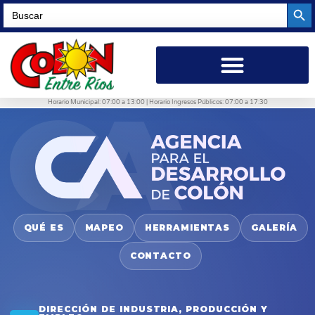
Searc
Search
for:
Horario Municipal: 07:00 a 13:00 | Horario Ingresos Públicos: 07:00 a 17:30
QUÉ ES
MAPEO
HERRAMIENTAS
GALERÍA
CONTACTO
DIRECCIÓN DE INDUSTRIA, PRODUCCIÓN Y