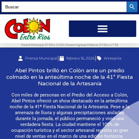
Searc
Search
for:
Horario Municipal: 07:00 a 13:00 | Horario Ingresos Públicos: 07:00 a 17:30
Prensa Municipal
febrero 16, 2026
Artesanía
Abel Pintos brilló en Colón ante un predio
colmado en la anteúltima noche de la 41° Fiesta
Nacional de la Artesanía
Con miles de personas en el Predio del Acceso a Colón,
Abel Pintos ofreció un show destacado en la anteúltima
noche de la 41ª Fiesta Nacional de la Artesanía. Pese a la
amenaza de lluvia y algunas precipitaciones aisladas
durante la jornada, el público permaneció y vivió una
verdadera fiesta. La ciudad mantiene el 100% de
ocupación turística y el sector artesanal registra un gran
nivel de ventas en el marco de una edición histórica.