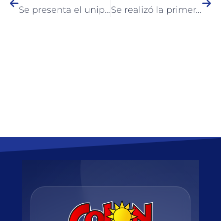
Se presenta el unipersonal “Las Mujeres de Arístides” en Colón
Se realizó la primera sesión del Concejo Deliberante Estudiantil de Colón