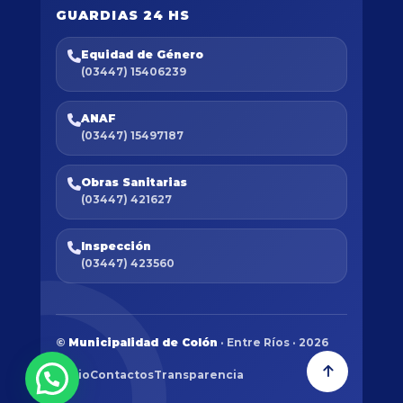
GUARDIAS 24 HS
Equidad de Género
(03447) 15406239
ANAF
(03447) 15497187
Obras Sanitarias
(03447) 421627
Inspección
(03447) 423560
©
Municipalidad de Colón
· Entre Ríos · 2026
Inicio
Contactos
Transparencia