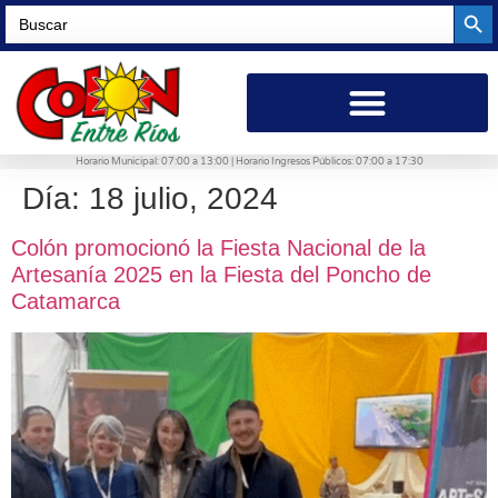
Searc
Search
for:
Horario Municipal: 07:00 a 13:00 | Horario Ingresos Públicos: 07:00 a 17:30
Día:
18 julio, 2024
Colón promocionó la Fiesta Nacional de la
Artesanía 2025 en la Fiesta del Poncho de
Catamarca