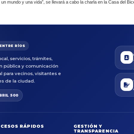
un mundo y una vida”, se llevará a cabo la charla en la Casa del Bic
 ENTRE RÍOS
cal, servicios, trámites,
n pública y comunicación
al para vecinos, visitantes e
es de la ciudad.
BRIL 500
CESOS RÁPIDOS
GESTIÓN Y
TRANSPARENCIA