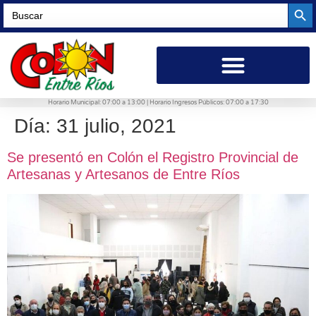
Searc
Search
for:
Horario Municipal: 07:00 a 13:00 | Horario Ingresos Públicos: 07:00 a 17:30
Día:
31 julio, 2021
Se presentó en Colón el Registro Provincial de
Artesanas y Artesanos de Entre Ríos