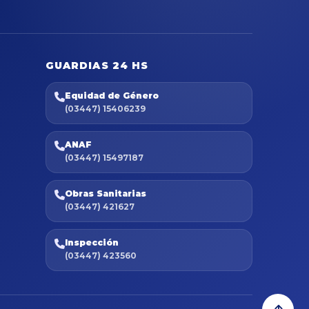
GUARDIAS 24 HS
Equidad de Género
(03447) 15406239
ANAF
(03447) 15497187
Obras Sanitarias
(03447) 421627
Inspección
(03447) 423560