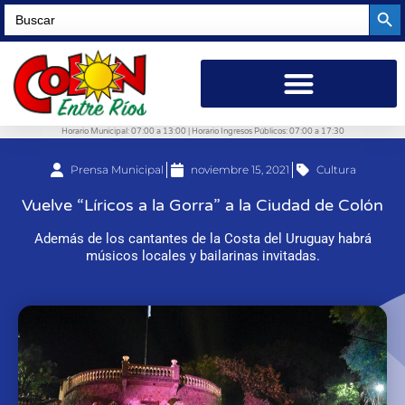
Searc
Search
for:
Horario Municipal: 07:00 a 13:00 | Horario Ingresos Públicos: 07:00 a 17:30
Prensa Municipal
noviembre 15, 2021
Cultura
Vuelve “Líricos a la Gorra” a la Ciudad de Colón
Además de los cantantes de la Costa del Uruguay habrá
músicos locales y bailarinas invitadas.