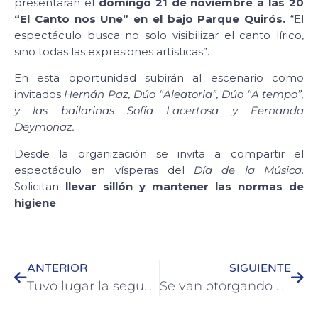
presentarán el
domingo 21 de noviembre a las 20
“El Canto nos Une” en el bajo Parque Quirós.
“El
espectáculo busca no solo visibilizar el canto lírico,
sino todas las expresiones artísticas”.
En esta oportunidad subirán al escenario como
invitados
Hernán Paz, Dúo “Aleatoria”, Dúo “A tempo”,
y las bailarinas Sofía Lacertosa y Fernanda
Deymonaz.
Desde la organización se invita a compartir el
espectáculo en vísperas del
Día de la Música
.
Solicitan
llevar sillón y mantener las normas de
higiene
.
ANTERIOR
SIGUIENTE
Tuvo lugar la segunda capacitación en Huerta Familiar Inclusiva en Colón
Se van otorgando más de 500 nuevas licencias de conducir en Colón