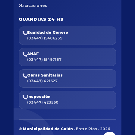
Licitaciones
GUARDIAS 24 HS
Equidad de Género
(03447) 15406239
ANAF
(03447) 15497187
Obras Sanitarias
(03447) 421627
Inspección
(03447) 423560
©
Municipalidad de Colón
· Entre Ríos · 2026