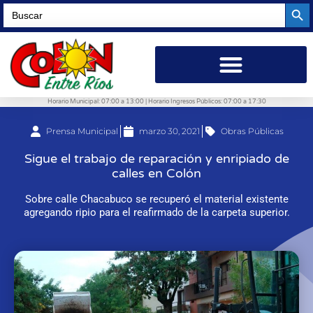
Searc
Search
for:
Horario Municipal: 07:00 a 13:00 | Horario Ingresos Públicos: 07:00 a 17:30
Prensa Municipal
marzo 30, 2021
Obras Públicas
Sigue el trabajo de reparación y enripiado de
calles en Colón
Sobre calle Chacabuco se recuperó el material existente
agregando ripio para el reafirmado de la carpeta superior.