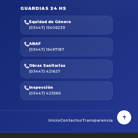
GUARDIAS 24 HS
Equidad de Género
(03447) 15406239
ANAF
(03447) 15497187
Obras Sanitarias
(03447) 421627
Inspección
(03447) 423560
Inicio
Contactos
Transparencia