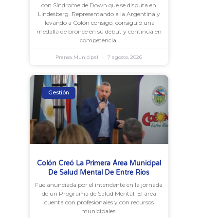
con Síndrome de Down que se disputa en
Lindesberg. Representando a la Argentina y
llevando a Colón consigo, consiguió una
medalla de bronce en su debut y continúa en
competencia.
Prensa Municipal
7 agosto, 2026
Gestión
Colón Creó La Primera Área Municipal
De Salud Mental De Entre Ríos
Fue anunciada por el intendente en la jornada
de un Programa de Salud Mental. El área
cuenta con profesionales y con recursos
municipales.