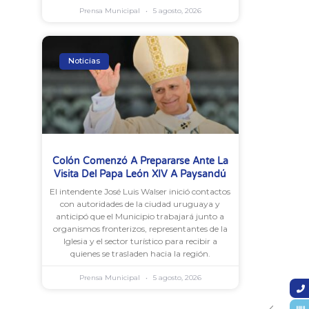
Prensa Municipal
5 agosto, 2026
Noticias
Colón Comenzó A Prepararse Ante La
Visita Del Papa León XIV A Paysandú
El intendente José Luis Walser inició contactos
con autoridades de la ciudad uruguaya y
anticipó que el Municipio trabajará junto a
organismos fronterizos, representantes de la
Iglesia y el sector turístico para recibir a
quienes se trasladen hacia la región.
Prensa Municipal
5 agosto, 2026