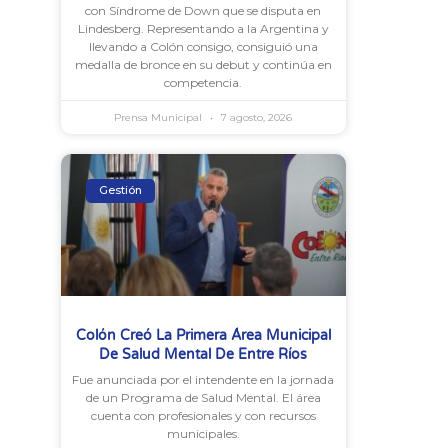
con Síndrome de Down que se disputa en
Lindesberg. Representando a la Argentina y
llevando a Colón consigo, consiguió una
medalla de bronce en su debut y continúa en
competencia.
Prensa Municipal
7 agosto, 2026
Gestión
Colón Creó La Primera Área Municipal
De Salud Mental De Entre Ríos
Fue anunciada por el intendente en la jornada
de un Programa de Salud Mental. El área
cuenta con profesionales y con recursos
municipales.