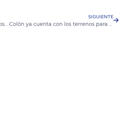
SIGUIENTE
Se refuerza la fumigación en todos los barrios de Colón con equipamiento propio
Colón ya cuenta con los terrenos para el traslado de las lagunas de tratamiento