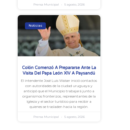
Prensa Municipal
5 agosto, 2026
Noticias
Colón Comenzó A Prepararse Ante La
Visita Del Papa León XIV A Paysandú
El intendente José Luis Walser inició contactos
con autoridades de la ciudad uruguaya y
anticipó que el Municipio trabajará junto a
organismos fronterizos, representantes de la
Iglesia y el sector turístico para recibir a
quienes se trasladen hacia la región.
Prensa Municipal
5 agosto, 2026