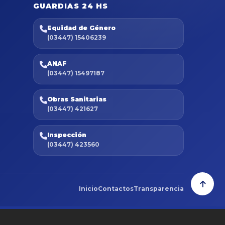
GUARDIAS 24 HS
Equidad de Género
(03447) 15406239
ANAF
(03447) 15497187
Obras Sanitarias
(03447) 421627
Inspección
(03447) 423560
Inicio
Contactos
Transparencia