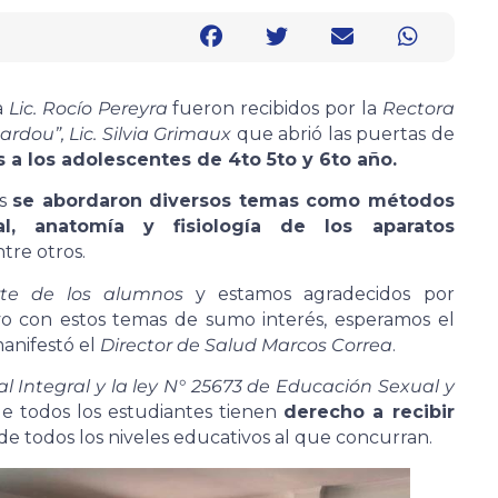
a
Lic. Rocío Pereyra
fueron recibidos por la
Rectora
rdou”, Lic. Silvia Grimaux
que abrió las puertas de
s a los adolescentes de 4to 5to y 6to año.
es
se abordaron diversos temas como métodos
ual, anatomía y fisiología de los aparatos
ntre otros.
rte de los alumnos
y estamos agradecidos por
vo con estos temas de sumo interés, esperamos el
manifestó el
Director de Salud Marcos Correa
.
l Integral y la ley N° 25673 de Educación Sexual y
ue todos los estudiantes tienen
derecho a recibir
e todos los niveles educativos al que concurran.