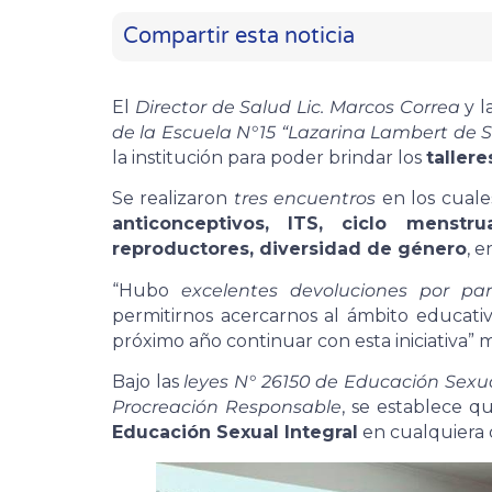
Compartir esta noticia
El
Director de Salud Lic. Marcos Correa
y l
de la Escuela N°15 “Lazarina Lambert de Sa
la institución para poder brindar los
tallere
Se realizaron
tres encuentros
en los cual
anticonceptivos, ITS, ciclo menstr
reproductores, diversidad de género
, e
“Hubo
excelentes devoluciones por pa
permitirnos acercarnos al ámbito educati
próximo año continuar con esta iniciativa” 
Bajo las
leyes N° 26150 de Educación Sexua
Procreación Responsable
, se establece q
Educación Sexual Integral
en cualquiera d