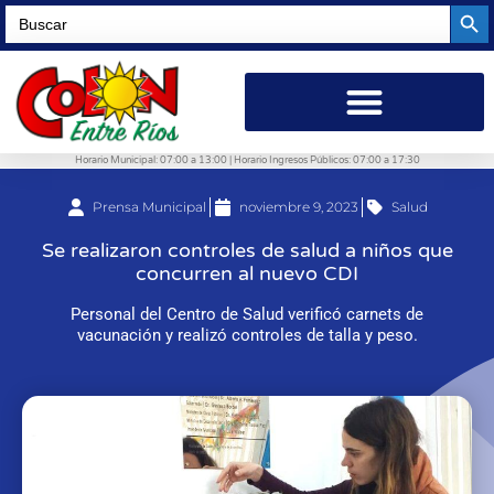
Searc
Search
for:
Horario Municipal: 07:00 a 13:00 | Horario Ingresos Públicos: 07:00 a 17:30
Prensa Municipal
noviembre 9, 2023
Salud
Se realizaron controles de salud a niños que
concurren al nuevo CDI
Personal del Centro de Salud verificó carnets de
vacunación y realizó controles de talla y peso.