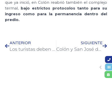
que ya inició, en Colón reabrió también el complejo
termal,
bajo estrictos protocolos tanto para su
ingreso como para la permanencia dentro del
predio.
ANTERIOR
SIGUIENTE
Los turistas deben abonar una tasa sanitaria de $100 para ingresar a Colón
Colón y San José definieron medidas conjuntas para evitar mayores contagios