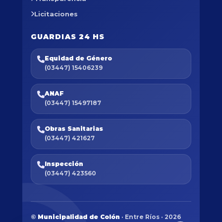
Licitaciones
GUARDIAS 24 HS
Equidad de Género
(03447) 15406239
ANAF
(03447) 15497187
Obras Sanitarias
(03447) 421627
Inspección
(03447) 423560
©
Municipalidad de Colón
· Entre Ríos · 2026